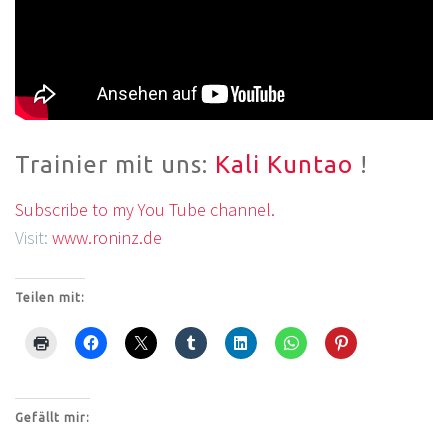
Trainier mit uns:
Kali Kuntao
!
Subscribe to my You Tube channel.
Visit:
www.roninz.de
Teilen mit:
Gefällt mir: