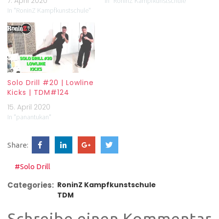
7. April 2020
In "RoninZ Kampfkunstschule"
In "RoninZ Kampfkunstschule"
Solo Drill #20 | Lowline
Kicks | TDM#124
15. April 2020
In "panantukan"
Share:
#Solo Drill
Categories:
RoninZ Kampfkunstschule
TDM
Schreibe einen Kommentar