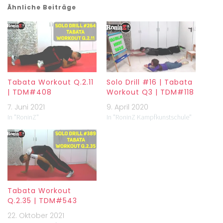
Ähnliche Beiträge
Tabata Workout Q.2.11
Solo Drill #16 | Tabata
| TDM#408
Workout Q3 | TDM#118
7. Juni 2021
9. April 2020
In "RoninZ"
In "RoninZ Kampfkunstschule"
Tabata Workout
Q.2.35 | TDM#543
22. Oktober 2021