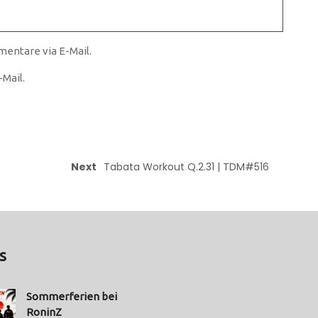
entare via E-Mail.
Mail.
Next
Tabata Workout Q.2.31 | TDM#516
s
Sommerferien bei
RoninZ