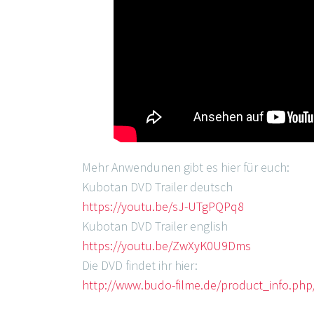
Mehr Anwendunen gibt es hier für euch:
Kubotan DVD Trailer deutsch
https://youtu.be/sJ-UTgPQPq8
Kubotan DVD Trailer english
https://youtu.be/ZwXyK0U9Dms
Die DVD findet ihr hier:
http://www.budo-filme.de/product_info.ph