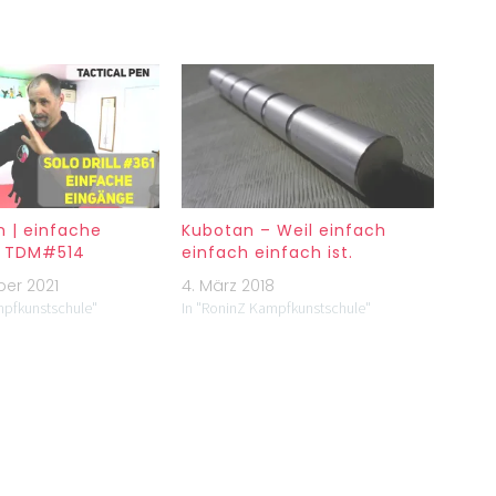
n | einfache
Kubotan – Weil einfach
| TDM#514
einfach einfach ist.
er 2021
4. März 2018
mpfkunstschule"
In "RoninZ Kampfkunstschule"