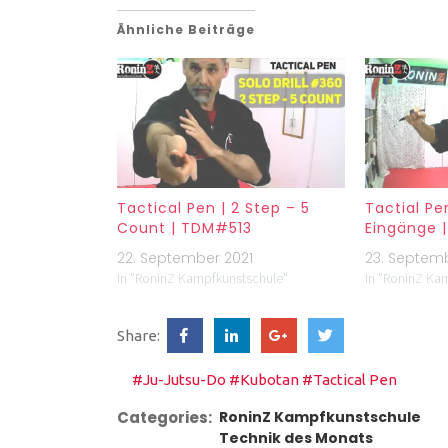
Ähnliche Beiträge
Tactical Pen | 2 Step – 5
Tactial Pe
Count | TDM#513
Eingänge 
22. September 2021
23. Septemb
In "RoninZ Kampfkunstschule"
In "RoninZ Ka
Share:
#Ju-Jutsu-Do
#Kubotan
#Tactical Pen
Categories:
RoninZ Kampfkunstschule
Technik des Monats