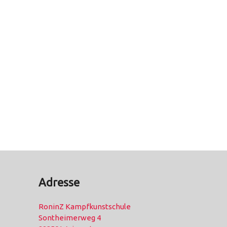
Adresse
RoninZ Kampfkunstschule
Sontheimerweg 4