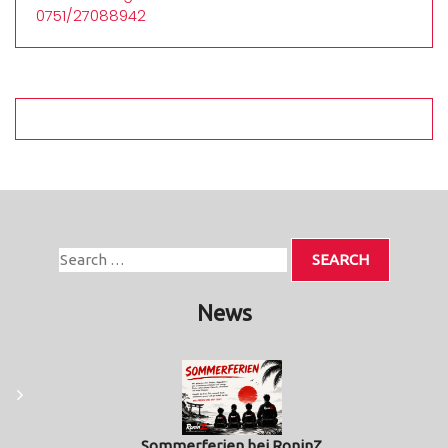
0751/27088942
News
Sommerferien bei RoninZ