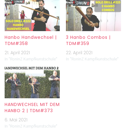
Hanbo Handwechsel |
3 Hanbo Combos |
TDM#358
TDM#359
21. April 2021
22. April 2021
In "RoninZ Kampfkunstschule"
In "RoninZ Kampfkunstschule"
HANDWECHSEL MIT DEM
HANBO 2 | TDM#373
6. Mai 2021
In "RoninZ Kampfkunstschule"