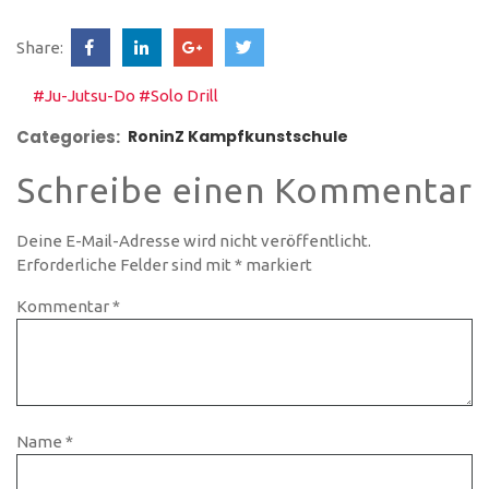
Come on. Have fun. Kick ass.
www.roninz.de | Tel.:
Share:
0751.270.889.42 Abonnier
unseren RoninZ Newsletter Was
ist neu auf RoninZ auf You Tube
#Ju-Jutsu-Do
#Solo Drill
Categories:
RoninZ Kampfkunstschule
Schreibe einen Kommentar
Deine E-Mail-Adresse wird nicht veröffentlicht.
Erforderliche Felder sind mit
*
markiert
Kommentar
*
Name
*