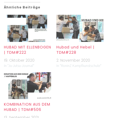
Ähnliche Beiträge
HUBAD MIT ELLENBOGEN
Hubad und Hebel |
| TDM#222
TDM#228
19. Oktober 2020
2. November 2020
In "Ju-Jutsu-Journal"
In "RoninZ Kampfkunstschule"
KOMBINATION AUS DEM
HUBAD | TDM#506
13. September 2021