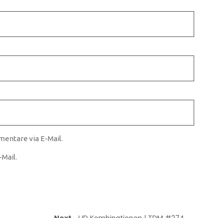
entare via E-Mail.
Mail.
Next
JJD Kombinationen | TDM #274