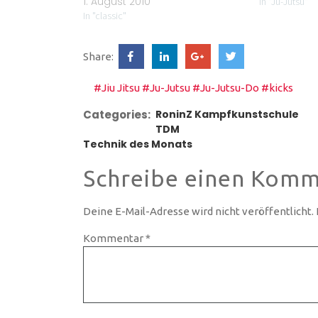
1. August 2010
In "Ju-Jutsu"
In "classic"
Share:
#Jiu Jitsu
#Ju-Jutsu
#Ju-Jutsu-Do
#kicks
Categories:
RoninZ Kampfkunstschule
TDM
Technik des Monats
Schreibe einen Komm
Deine E-Mail-Adresse wird nicht veröffentlicht.
Kommentar
*