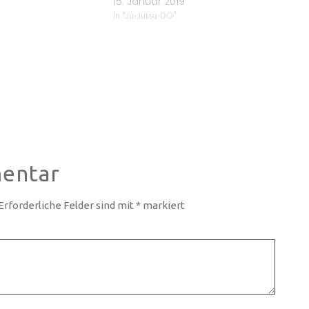
15. Januar 2019
In "Ju-Jutsu-DO"
entar
Erforderliche Felder sind mit
*
markiert