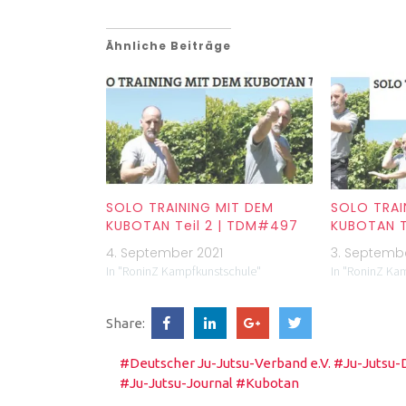
Ähnliche Beiträge
SOLO TRAINING MIT DEM
SOLO TRAI
KUBOTAN Teil 2 | TDM#497
KUBOTAN T
4. September 2021
3. Septembe
In "RoninZ Kampfkunstschule"
In "RoninZ Ka
Share:
#Deutscher Ju-Jutsu-Verband e.V.
#Ju-Jutsu-
#Ju-Jutsu-Journal
#Kubotan